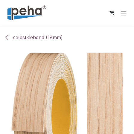
Zum Inhalt springen
selbstklebend (18mm)