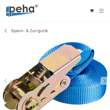
Zum Inhalt springen
Spann- & Zurrgurte