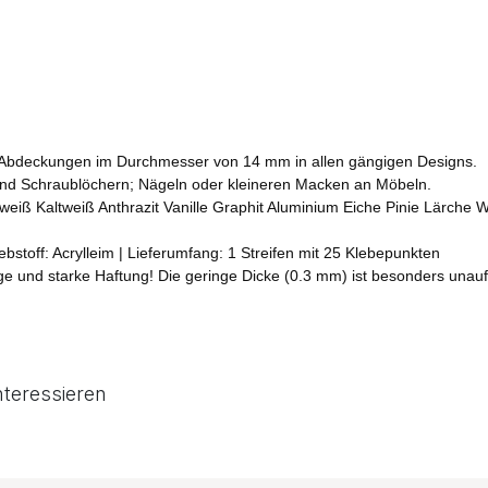
n-Abdeckungen im Durchmesser von 14 mm in allen gängigen Designs.
d Schraublöchern; Nägeln oder kleineren Macken an Möbeln.
mweiß Kaltweiß Anthrazit Vanille Graphit Aluminium Eiche Pinie Lärche
bstoff: Acrylleim | Lieferumfang: 1 Streifen mit 25 Klebepunkten
tige und starke Haftung! Die geringe Dicke (0.3 mm) ist besonders unauf
nteressieren