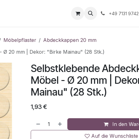
Unternehmen
Informationen
Shop Gewerbekunde
+49 7131 974
Möbelpflaster
Abdeckkappen 20 mm
 Ø 20 mm | Dekor: "Birke Mainau" (28 Stk.)
Selbstklebende Abdeckk
Möbel - Ø 20 mm | Dekor
Mainau" (28 Stk.)
1,93
€
In den War
Auf die Wunschliste