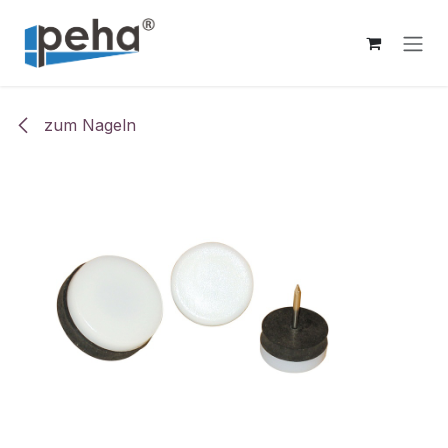
Zum Inhalt springen
zum Nageln