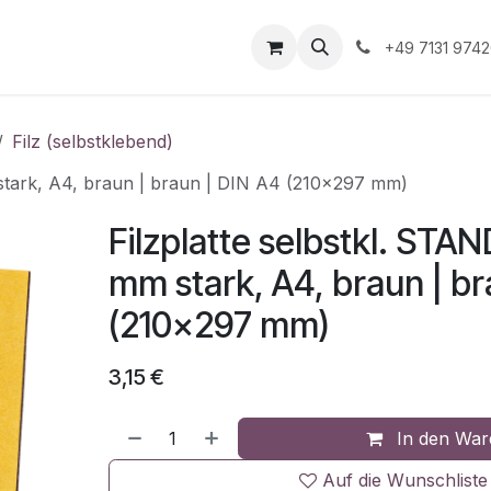
Unternehmen
Informationen
Shop Gewerbekunde
+49 7131 974
Filz (selbstklebend)
stark, A4, braun | braun | DIN A4 (210x297 mm)
Filzplatte selbstkl. STA
mm stark, A4, braun | br
(210x297 mm)
3,15
€
In den War
Auf die Wunschliste