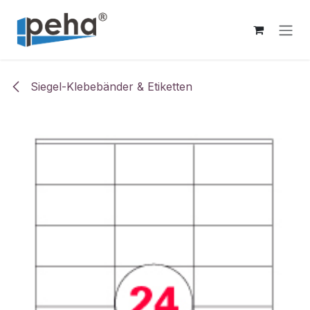
Zum Inhalt springen
Siegel-Klebebänder & Etiketten