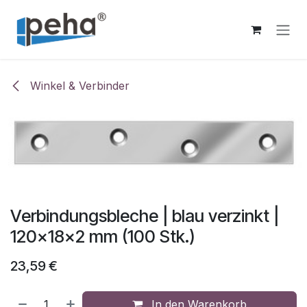
Zum Inhalt springen
Winkel & Verbinder
Verbindungsbleche | blau verzinkt |
120x18x2 mm (100 Stk.)
23,59
€
In den Warenkorb