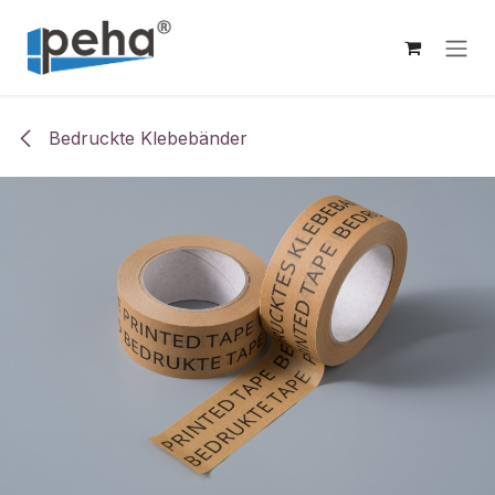
Zum Inhalt springen
Bedruckte Klebebänder