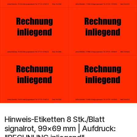
Hinweis-Etiketten 8 Stk./Blatt
signalrot, 99x69 mm | Aufdruck: