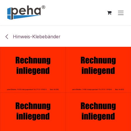
Zum Inhalt springen
Hinweis-Klebebänder