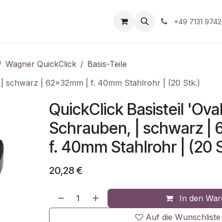
Unternehmen
Informationen
Shop Gewerbekunde
+49 7131 974
Wagner QuickClick
Basis-Teile
, | schwarz | 62x32mm | f. 40mm Stahlrohr | (20 Stk.)
QuickClick Basisteil 'Oval
Schrauben, | schwarz |
f. 40mm Stahlrohr | (20 S
20,28
€
In den War
Auf die Wunschliste