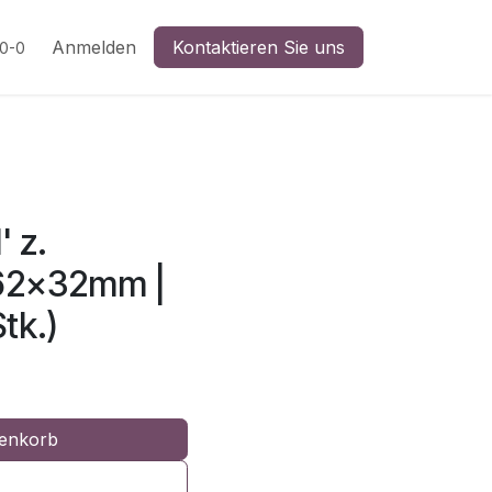
n
Anmelden
Kontaktieren Sie uns
20-0
' z.
 62x32mm |
tk.)
enkorb