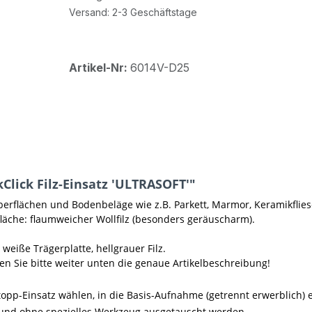
Versand: 2-3 Geschäftstage
Artikel-Nr:
6014V-D25
lick Filz-Einsatz 'ULTRASOFT'"
rflächen und Bodenbeläge wie z.B. Parkett, Marmor, Keramikflies
fläche: flaumweicher Wollfilz (besonders geräuscharm).
weiße Trägerplatte, hellgrauer Filz.
en Sie bitte weiter unten die genaue Artikelbeschreibung!
pp-Einsatz wählen, in die Basis-Aufnahme (getrennt erwerblich) ei
it und ohne spezielles Werkzeug ausgetauscht werden.