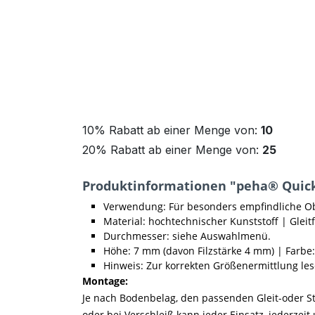
10% Rabatt ab einer Menge von:
10
20% Rabatt ab einer Menge von:
25
Produktinformationen "peha® QuickC
Verwendung: Für besonders empfindliche Obe
Material: hochtechnischer Kunststoff | Gleit
Durchmesser: siehe Auswahlmenü.
Höhe: 7 mm (davon Filzstärke 4 mm) | Farbe: 
Hinweis: Zur korrekten Größenermittlung les
Montage:
Je nach Bodenbelag, den passenden Gleit-oder Sto
oder bei Verschleiß kann jeder Einsatz, jederze