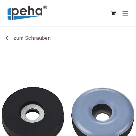
Zum Inhalt springen
zum Schrauben