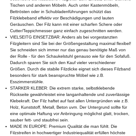
Tischen und anderen Möbeln. Auch unter Kastenmöbeln,
Bettrösten oder in Schubladenführungen schützt das
Filzklebeband effektiv vor Beschädigungen und lauten
Geräuschen. Der Filz kann mit einer scharfen Schere oder
Cutter/Teppichmesser ganz einfach zugeschnitten werden.
VIELSEITG EINSETZBAR: Anders als bei vorgestanzten
Filzgleitern sind Sie bei der Größengestaltung maximal flexibel!
Sie schneiden sich immer nur das genau benötigte Maß von
der Rolle - für den Schaukelstuhl genauso wie für den Sofafuß.
Dadurch sparen Sie sich den Kauf vieler verschiedener
Größen. Durch die stabile Filzdicke eignet sich dieses Filzband
besonders für stark beanspruchte Möbel wie z.B.
Esszimmerstühle.
STARKER KLEBER: Die extrem starke, selbstklebende
Rückseite gewährleistet eine langanhaltende und zuverlässige
Klebekraft. Der Filz haftet auf fast allen Untergründen wie z.B.
Holz, Kunststoff, Metall, Beton uvm. Der Untergrund sollte für
eine optimale Haftung vor Anbringung möglichst glatt, trocken,
sauber fett- und staubfrei sein.
MADE IN EUROPE: Premium Qualität die man fühlt. Die
Filzstreifen in hochwertiger Industriequalität erfüllen höchste