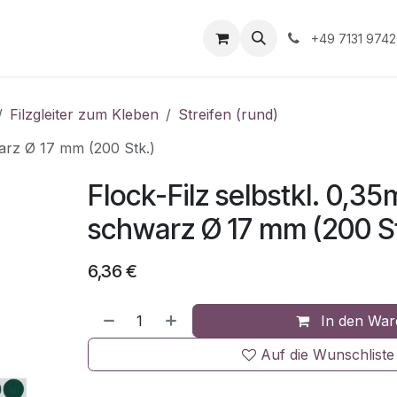
Unternehmen
Informationen
Shop Gewerbekunde
+49 7131 974
Filzgleiter zum Kleben
Streifen (rund)
warz Ø 17 mm (200 Stk.)
Flock-Filz selbstkl. 0,35
schwarz Ø 17 mm (200 St
6,36
€
In den War
Auf die Wunschliste