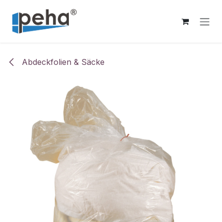
Zum Inhalt springen
Abdeckfolien & Säcke