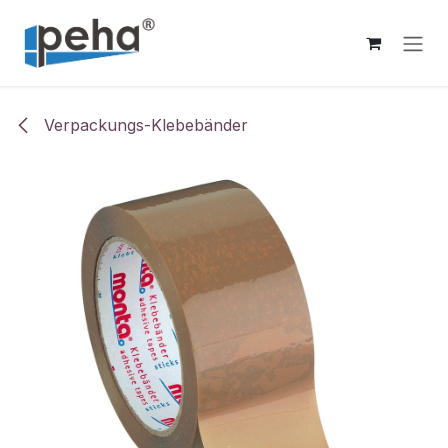
Zum Inhalt springen
Verpackungs-Klebebänder