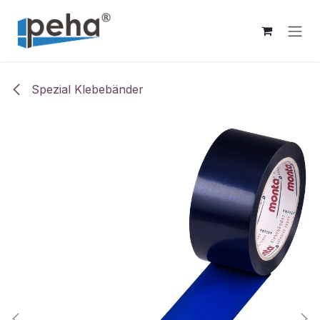
Zum Inhalt springen
Spezial Klebebänder