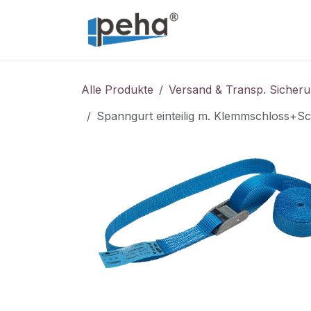
Zum Inhalt springen
Home
Service
Alle Produkte
Versand & Transp. Sicher
Spanngurt einteilig m. Klemmschloss+Sc