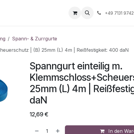
Unternehmen
Informationen
Shop Gewerbekunde
+49 7131 974
ung
Spann- & Zurrgurte
heuerschutz | (B) 25mm (L) 4m | Reißfestigkeit: 400 daN
Spanngurt einteilig m.
Klemmschloss+Scheuersc
25mm (L) 4m | Reißfesti
daN
12,69
€
In den War