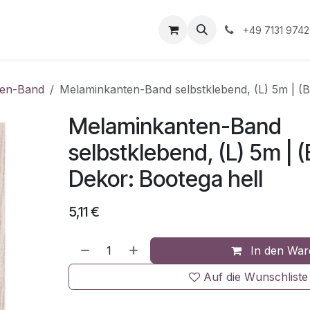
Unternehmen
Informationen
Shop Gewerbekunde
+49 7131 974
ten-Band
Melaminkanten-Band selbstklebend, (L) 5m | (B
Melaminkanten-Band
selbstklebend, (L) 5m | (
Dekor: Bootega hell
5,11
€
In den War
Auf die Wunschliste