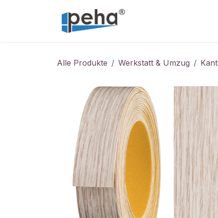
Zum Inhalt springen
Home
Service
Alle Produkte
Werkstatt & Umzug
Kan