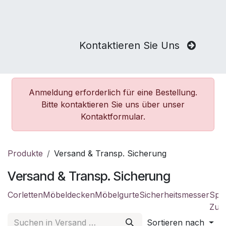
Kontaktieren Sie Uns
Anmeldung erforderlich für eine Bestellung.
Bitte kontaktieren Sie uns über unser
Kontaktformular.
Produkte
Versand & Transp. Sicherung
Versand & Transp. Sicherung
Corletten
Möbeldecken
Möbelgurte
Sicherheitsmesser
Spa
Zurr
Sortieren nach