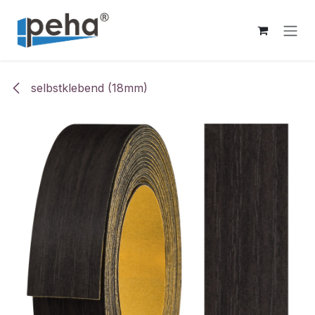
Zum Inhalt springen
selbstklebend (18mm)